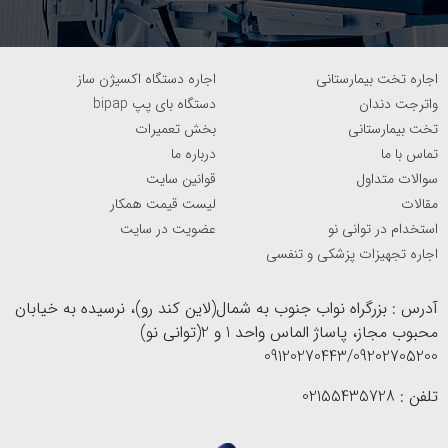
اجاره تخت بیمارستانی
اجاره دستگاه اکسیژن ساز
واترجت دندان
دستگاه بای پپ bipap
تخت بیمارستانی
بخش تعمیرات
تماس با ما
درباره ما
سوالات متداول
قوانین سایت
مقالات
لیست قیمت همکار
استخدام در توانی نو
عضویت در سایت
اجاره تجهیزات پزشکی و تنفسی
آدرس : بزرگراه نواب جنوب به شمال(لاین کند رو)، نرسیده به خیابان
محبوب مجاز، پاساژ الماس واحد 1 و 2(توانی نو)
09120270443/09202705200
تلفن : 02155435728