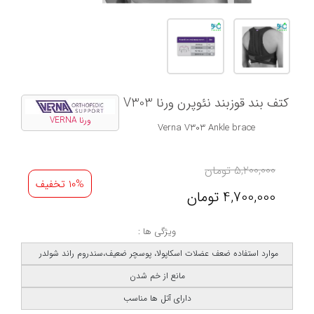
کتف بند قوزبند نئوپرن ورنا V303
ورنا VERNA
Verna V303 Ankle brace
5,200,000
تومان
10% تخفیف
4,700,000
تومان
ویژگی ها :
موارد استفاده ضعف عضلات اسکاپولا، پوسچر ضعیف،سندروم راند شولدر
مانع از خم شدن
دارای آتل ها مناسب