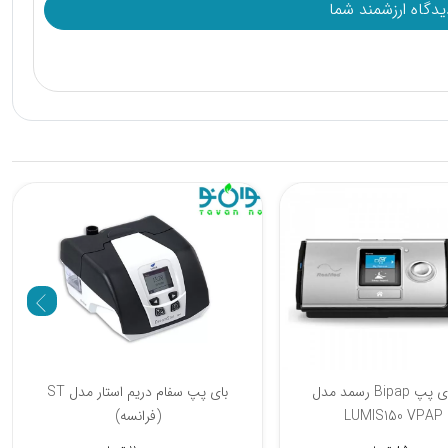
% 5
دستگاه بای پپ ونتمد Ventmed مدل
دستگاه بای پپ Bipap رسمد مدل
حجمی
LUMIS150 VPAP ST