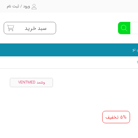
ورود / ثبت نام
سبد خرید
 نو
ونتمد VENTMED
5% تخفیف