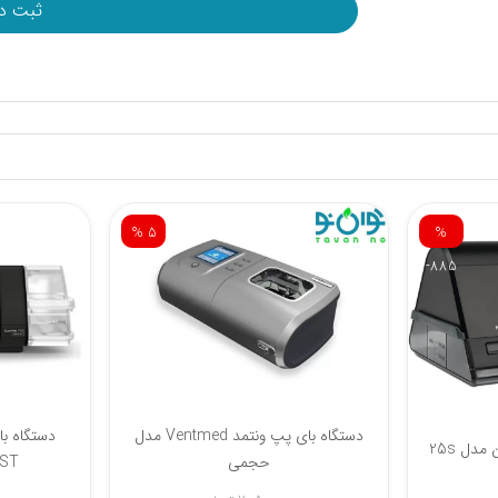
%
% 13
-885
این مدل
دستگاه بای پپ لوون اشتاین مدل 25s