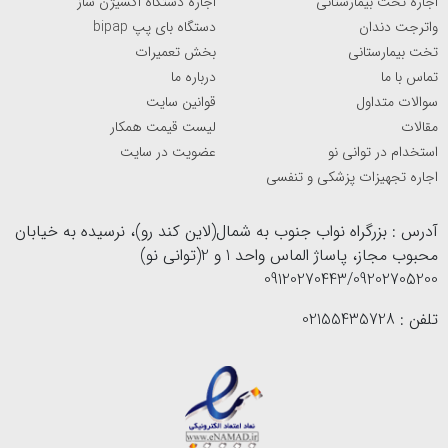
اجاره تخت بیمارستانی
اجاره دستگاه اکسیژن ساز
واترجت دندان
دستگاه بای پپ bipap
تخت بیمارستانی
بخش تعمیرات
تماس با ما
درباره ما
سوالات متداول
قوانین سایت
مقالات
لیست قیمت همکار
استخدام در توانی نو
عضویت در سایت
اجاره تجهیزات پزشکی و تنفسی
آدرس : بزرگراه نواب جنوب به شمال(لاین کند رو)، نرسیده به خیابان
محبوب مجاز، پاساژ الماس واحد 1 و 2(توانی نو)
09120270443/09202705200
تلفن : 02155435728