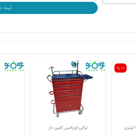
% 19
ترالی کپسول اکسیژن 10 لیتری
ترال