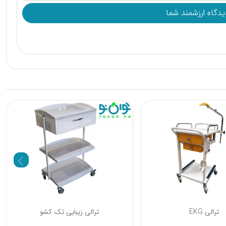
ی اورژانس کابین دار
ترالی EKG