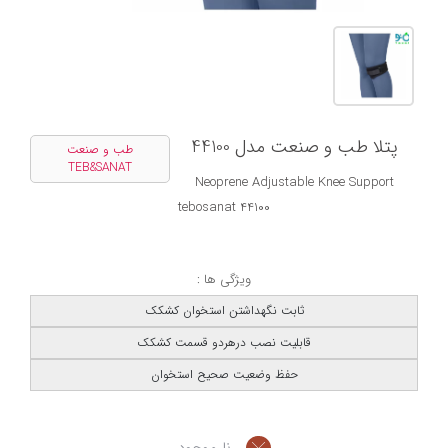
پتلا طب و صنعت مدل 44100
طب و صنعت
TEB&SANAT
Neoprene Adjustable Knee Support
tebosanat 44100
ویژگی ها :
ثابت نگهداشتن استخوان کشکک
قابلیت نصب درهردو قسمت کشکک
حفظ وضعیت صحیح استخوان
نا موجود