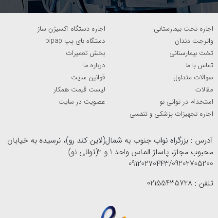
اجاره تخت بیمارستانی
اجاره دستگاه اکسیژن ساز
واترجت دندان
دستگاه بای پپ bipap
تخت بیمارستانی
بخش تعمیرات
تماس با ما
درباره ما
سوالات متداول
قوانین سایت
مقالات
لیست قیمت همکار
استخدام در توانی نو
عضویت در سایت
اجاره تجهیزات پزشکی و تنفسی
آدرس : بزرگراه نواب جنوب به شمال(لاین کند رو)، نرسیده به خیابان
محبوب مجاز، پاساژ الماس واحد 1 و 2(توانی نو)
09120270443/09202705200
تلفن : 02155435728