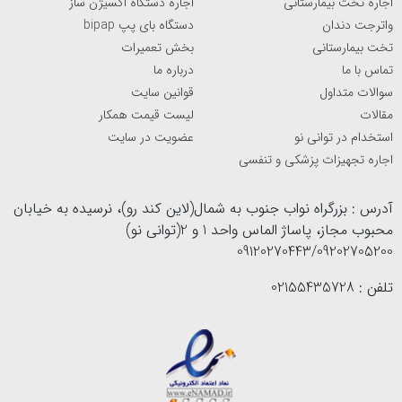
اجاره تخت بیمارستانی
اجاره دستگاه اکسیژن ساز
واترجت دندان
دستگاه بای پپ bipap
تخت بیمارستانی
بخش تعمیرات
تماس با ما
درباره ما
سوالات متداول
قوانین سایت
مقالات
لیست قیمت همکار
استخدام در توانی نو
عضویت در سایت
اجاره تجهیزات پزشکی و تنفسی
آدرس : بزرگراه نواب جنوب به شمال(لاین کند رو)، نرسیده به خیابان
محبوب مجاز، پاساژ الماس واحد 1 و 2(توانی نو)
09120270443/09202705200
تلفن : 02155435728