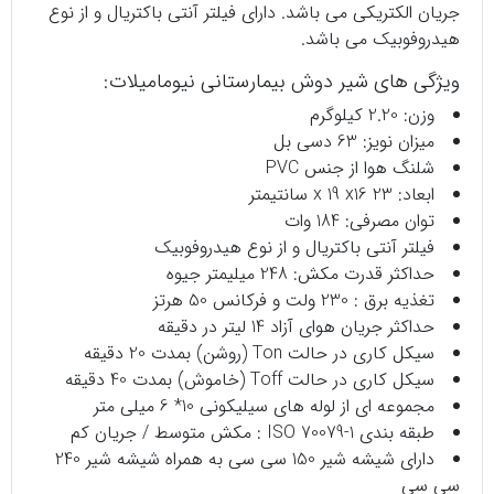
جریان الکتریکی می باشد. دارای فیلتر آنتی باکتریال و از نوع
هیدروفوبیک می باشد.
ویژگی های شیر دوش بیمارستانی نیومامیلات:
وزن: 2.20 کیلوگرم
میزان نویز: 63 دسی بل
شلنگ هوا از جنس PVC
ابعاد: 23 x 19 x16 سانتیمتر
توان مصرفی: 184 وات
فیلتر آنتی باکتریال و از نوع هیدروفوبیک
حداکثر قدرت مکش: 248 میلیمتر جیوه
تغذیه برق : 230 ولت و فرکانس 50 هرتز
حداکثر جریان هوای آزاد 14 لیتر در دقیقه
سیکل کاری در حالت Ton (روشن) بمدت 20 دقیقه
سیکل کاری در حالت Toff (خاموش) بمدت 40 دقیقه
مجموعه ای از لوله های سیلیکونی 10* 6 میلی متر
طبقه بندی ISO 70079-1 : مکش متوسط / جریان کم
دارای شیشه شیر 150 سی سی به همراه شیشه شیر 240
سی سی