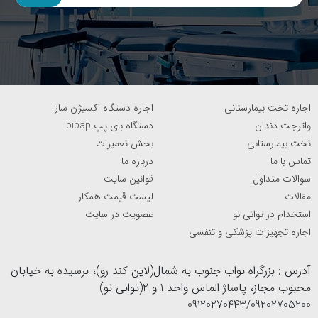
اجاره تخت بیمارستانی
اجاره دستگاه اکسیژن ساز
واترجت دندان
دستگاه بای پپ bipap
تخت بیمارستانی
بخش تعمیرات
تماس با ما
درباره ما
سوالات متداول
قوانین سایت
مقالات
لیست قیمت همکار
استخدام در توانی نو
عضویت در سایت
اجاره تجهیزات پزشکی و تنفسی
آدرس : بزرگراه نواب جنوب به شمال(لاین کند رو)، نرسیده به خیابان
محبوب مجاز، پاساژ الماس واحد 1 و 2(توانی نو)
09120270443/09202705200