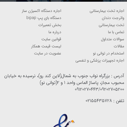
اجاره تخت بیمارستانی
اجاره دستگاه اکسیژن ساز
واترجت دندان
دستگاه بای پپ bipap
تخت بیمارستانی
بخش تعمیرات
تماس با ما
درباره ما
سوالات متداول
قوانین سایت
مقالات
لیست قیمت همکار
استخدام در توانی نو
عضویت در سایت
اجاره تجهیزات پزشکی و تنفسی
آدرس : بزرگراه نواب جنوب به شمال(لاین کند رو)، نرسیده به خیابان
محبوب مجاز، پاساژ الماس واحد 1 و 2(توانی نو)
09120270443/09202705200
تلفن : 02155435728