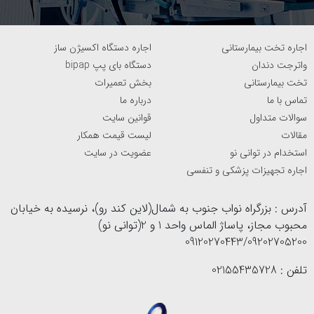
اجاره تخت بیمارستانی
اجاره دستگاه اکسیژن ساز
واترجت دندان
دستگاه بای پپ bipap
تخت بیمارستانی
بخش تعمیرات
تماس با ما
درباره ما
سوالات متداول
قوانین سایت
مقالات
لیست قیمت همکار
استخدام در توانی نو
عضویت در سایت
اجاره تجهیزات پزشکی و تنفسی
آدرس : بزرگراه نواب جنوب به شمال(لاین کند رو)، نرسیده به خیابان
محبوب مجاز، پاساژ الماس واحد 1 و 2(توانی نو)
09120270443/09202705200
تلفن : 02155435728