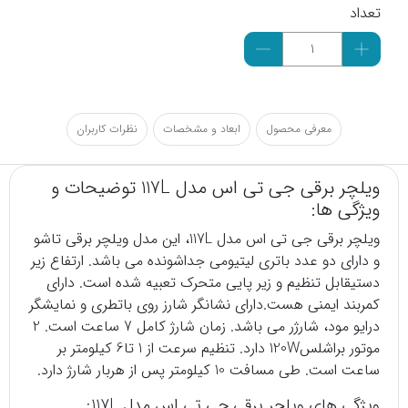
تعداد
معرفی محصول
ابعاد و مشخصات
نظرات کاربران
ویلچر برقی جی تی اس مدل 117L توضیحات و
ویژگی ها:
ویلچر برقی
جی تی اس مدل 117L، این مدل ویلچر برقی تاشو
و دارای دو عدد باتری لیتیومی جداشونده می باشد. ارتفاع زیر
دستیقابل تنظیم و زیر پایی متحرک تعبیه شده است. دارای
کمربند ایمنی هست.دارای نشانگر شارز روی باتطری و نمایشگر
درایو مود، شارژر می باشد. زمان شارژ کامل 7 ساعت است. 2
موتور براشلس120W دارد. تنظیم سرعت از 1 تا6 کیلومتر بر
ساعت است. طی مسافت 10 کیلومتر پس از هربار شارژ دارد.
ویژگی های ویلچر برقی جی تی اس مدل 117L: