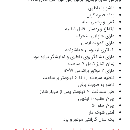
تاشو با باطری
بدنه فیبره کربن
کفی و پشتی مبله
ارتفاع زیردستی قابل تنظیم
دارای جاپایی متحرک
دارای کمربند ایمنی
2 باتری لیتیومی جداشونده
دارای نشانگر روی باطری و نمایشگر درایو مود
زمان شارژ کامل 7 ساعت
دارای 2 موتور براشلس 120W
تنظیم سرعت از 1 تا 6 کیلومتر بر ساعت
تاشو به صورت برقی
طی مسافت 10 کیلومتر پس از هربار شارژ
چرخ عقب 10 اینچی
چرخ جلو 50
آنتی شوک دار
یک سال گارانتی موتور و برد