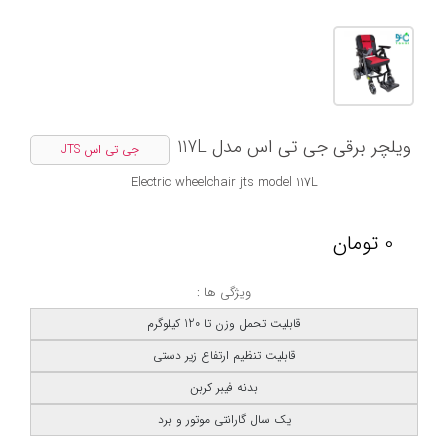
ویلچر برقی جی تی اس مدل 117L
جی تی اس JTS
Electric wheelchair jts model 117L
0
تومان
ویژگی ها :
قابلیت تحمل وزن تا 120 کیلوگرم
قابلیت تنظیم ارتفاع زیر دستی
بدنه فیبر کربن
یک سال گارانتی موتور و برد