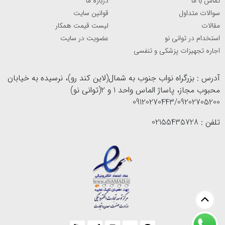
تماس با ما
درباره ما
سوالات متداول
قوانین سایت
مقالات
لیست قیمت همکار
استخدام در توانی نو
عضویت در سایت
اجاره تجهیزات پزشکی و تنفسی
آدرس : بزرگراه نواب جنوب به شمال(لاین کند رو)، نرسیده به خیابان
محبوب مجاز، پاساژ الماس واحد 1 و 2(توانی نو)
09120270443/09202705200
تلفن : 02155435728