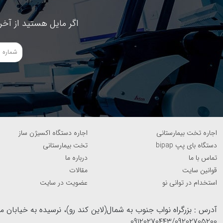
اگر مایل هستید از آخر
اجاره تخت بیمارستانی
اجاره دستگاه اکسیژن ساز
دستگاه بای پپ bipap
تخت بیمارستانی
تماس با ما
درباره ما
قوانین سایت
مقالات
استخدام در توانی نو
عضویت در سایت
09120270443/09202705200