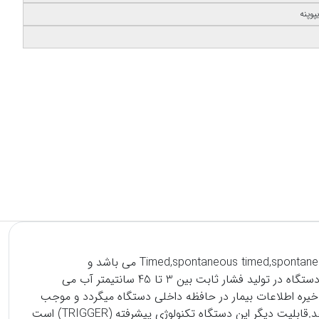
وپنه
مدل Healthcare ST ساخت آمریکا می باشد و دارای تاییدیه های CE , FDA است , دارای مدهای Timed,spontaneous timed,spontaneous,CPAP می باشد و
دارای تکنولوژی RAMP TIME می باشد که با فاصله هر 5 دقیقه تا 45 دقیقه برای راحتی و آسایش بیمار در حین خواب می باشد.توان این دستگاه در تولید فشار ثابت بین 3 تا 45 سانتیمتر آب می
ی و کد هوشمند (SMART CODE) می باشد که این قابلیت سبب ذخیره اطلاعات بیمار در حافظه داخلی دستگاه میگردد و موجب
میشود تا بیمار بدون نیاز به گرفتن پرینت به پزشک مراجعه نماید و یا اطلاعات درمانی خود را به صورت اینترنتی در دسترس پزشک قرار دهد.قابلیت دیگر این دستگاه تکنولوژی پیشرفته (TRIGGER) است