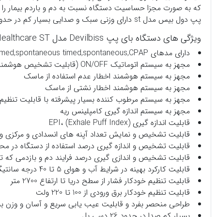
پپ دول بیس مدل st دارای وزنی سبک و صدایی بسیار کم در حدود 26 دسی بل می باشد .این
ویژگی های دستگاه بای پپ Devilbiss مدل Healthcare ST:
دارای مدهای Timed,spontaneous timed,spontaneous,CPAP
مجهز به سیستم اتوماتیک ON/OFF (قابلیت تشخیص هوشمند اتصال ماسک به بیمار)
مجهز به سیستم هوشمند اخطار عدم استفاده از ماسک
مجهز به سیستم هوشمند اخطار نشتی از ماسک
مجهز به سیستم مرطوب کننده بسیار پیشرفته با قابلیت تنظیم سطح تولید رطوبت بین 0 تا 10، جهت افزایش آرامش و راحتی 
مجهز به سیستم اندازه گیری کامپلینس ریه
قابلیت اندازه گیری (EPI، (Exhale Puff Index
قابلیت تشخیص و نمایش تعداد آپنه های انسدادی و مرکزی و 
قابلیت تشخیص و اندازه گیری درصد استفاده از دستگاه در محد
قابلیت تشخیص و اندازی گیری درصد فرایند دم و بازدمی که ت
قابلیت کارکرد بهینه در شرایط آب و هوای 5 تا 40 درجه سانتیگراد و رطوبت 95%
قابلیت تنظیم خودکار فشار از سطح دریا تا ارتفاع 2700 متر
قابلیت تنظیم خودکار برق ورودی از 100 تا 220 ولت
طراحی منحصر بفرد و قابلیت عیب یابی سریع و آسان و وزن بسیار کم و س
بسیار کم صدا در حدود 26 دسی بل