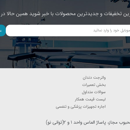
ین تخفیفات و جدیدترین محصولات با خبر شوید همین حالا در خ
ع
واترجت دندان
بخش تعمیرات
سوالات متداول
لیست قیمت همکار
اجاره تجهیزات پزشکی و تنفسی
آدرس : بزرگراه نواب جنوب به شمال(لاین کند رو)، نرسیده به خیابان محبوب مجاز، پاساژ الماس واحد 1 و 2(توانی نو)