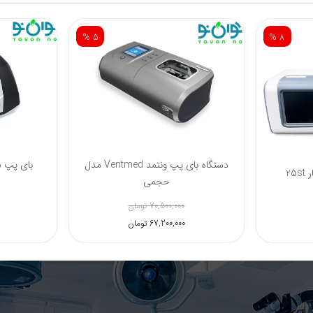
% 8
%
-885
دل 25s
دستگاه بای پپ نفس یار 25st
85,000,000 تومان
78,000,000 تومان