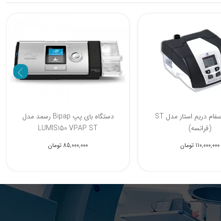
% 5
دستگاه بای پپ ونتمد Ventmed مدل
بای پپ سفام دریم استار مدل ST
حجمی
(فرانسه)
70,500,000 تومان
110,000,000 تومان
67,200,000 تومان