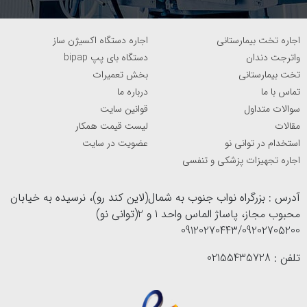
اجاره تخت بیمارستانی
اجاره دستگاه اکسیژن ساز
واترجت دندان
دستگاه بای پپ bipap
تخت بیمارستانی
بخش تعمیرات
تماس با ما
درباره ما
سوالات متداول
قوانین سایت
مقالات
لیست قیمت همکار
استخدام در توانی نو
عضویت در سایت
اجاره تجهیزات پزشکی و تنفسی
آدرس : بزرگراه نواب جنوب به شمال(لاین کند رو)، نرسیده به خیابان
محبوب مجاز، پاساژ الماس واحد 1 و 2(توانی نو)
09120270443/09202705200
تلفن : 02155435728