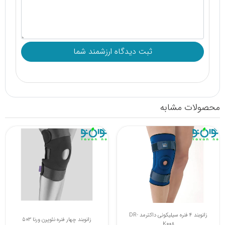
محصولات مشابه
زانوبند 4 فنره سیلیکونی داکترمد DR-
ایموبلایزر زانوبند پاک سمن 086
K008