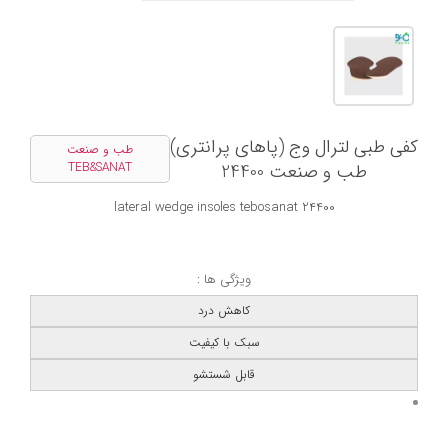
کفی طبی لترال وج (پاهای پرانتری)
طب و صنعت
طب و صنعت 24400
TEB&SANAT
24400 lateral wedge insoles tebosanat
ویژگی ها :
کاهش درد
سبک با کیفیت
قابل شستشو