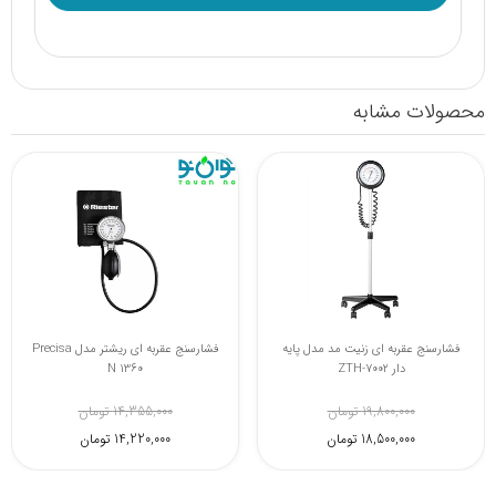
محصولات مشابه
فشارسنج عقربه ای زنیت مد مدل پایه
فشارسنج عقربه ای ریشتر مدل Precisa
دار ZTH-7002
N 1360
19,800,000 تومان
14,355,000 تومان
18,500,000 تومان
14,220,000 تومان