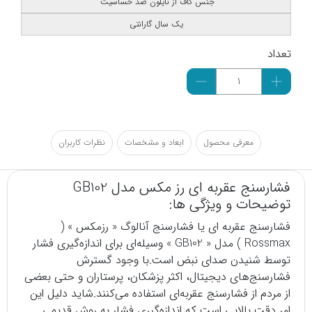
جنس کاف از نایلون ضد حساسیت
یک سال گارانتی
تعداد
معرفی محصول
ابعاد و مشخصات
نظرات کاربران
فشارسنج عقربه ای رز مکس مدل GB102
توضیحات و ویژگی ها:
فشارسنج
عقربه ای یا فشارسنج آنالوگ « رزمکس » (
Rossmax ) مدل « GB102 » وسیله‌ای برای اندازه‌گیری فشار
توسط شنیدن صدای نبض است.با وجود گسترش
فشارسنج‌های دیجیتال، اکثر پزشکان، پرستاران و حتی بعضی
از مردم از فشارسنج عقربه‌ای استفاده می‌کنند.شاید دلیل این
امر دقت بالایی است که اندازه‌گیری فشار به روش قدیمی