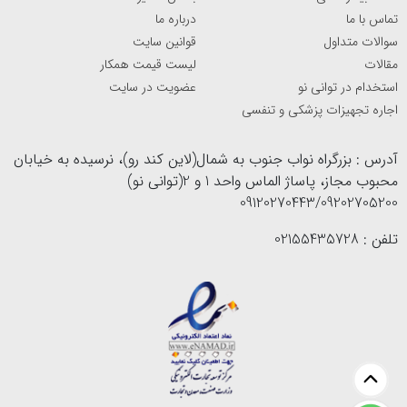
تماس با ما
درباره ما
سوالات متداول
قوانین سایت
مقالات
لیست قیمت همکار
استخدام در توانی نو
عضویت در سایت
اجاره تجهیزات پزشکی و تنفسی
آدرس : بزرگراه نواب جنوب به شمال(لاین کند رو)، نرسیده به خیابان
محبوب مجاز، پاساژ الماس واحد 1 و 2(توانی نو)
09120270443/09202705200
تلفن : 02155435728