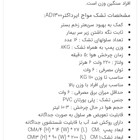
افراد سنگین وزن است.
مشخصات تشک مواج ایرداکترAD1300:
کمک به بهبود سریعتر زخم بستر
ثابت نگه داشتن زیر سر بیمار
تعداد سلولهای تشک : 16 عدد
وزن پمپ به همراه تشک : 8KG
زمان چرخش هوا :5 دقیقه
ولتاژ : 220 ولت 6 هرتز
توان مصرفی : 6 وات
مناسب تا وزن 110 KG
مناسب برای افراد با وزن بالا
حداقل میزان برق مصرفی : 6 وات
جنس تشک : پلی یورتان PVC
حجم هوا در حال چرخش : 3-10 لیتر
قابلیت تعویض هر سلول به صورت جداگانه
دارای روکش ضد آب با قابلیت شستشوی جداگانه
ابعاد پمپ :CM8/4 (H) * 14 (W) * 27 (L) CM
ابعاد تشک:1 CM13 (H) * 90 (W) * 200 (L) CM