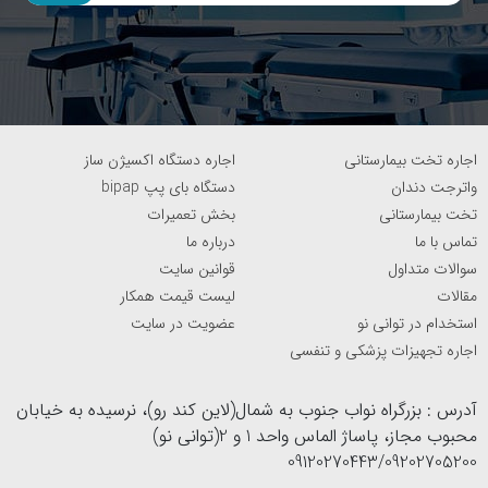
اجاره تخت بیمارستانی
اجاره دستگاه اکسیژن ساز
واترجت دندان
دستگاه بای پپ bipap
تخت بیمارستانی
بخش تعمیرات
تماس با ما
درباره ما
سوالات متداول
قوانین سایت
مقالات
لیست قیمت همکار
استخدام در توانی نو
عضویت در سایت
اجاره تجهیزات پزشکی و تنفسی
آدرس : بزرگراه نواب جنوب به شمال(لاین کند رو)، نرسیده به خیابان
محبوب مجاز، پاساژ الماس واحد 1 و 2(توانی نو)
09120270443/09202705200