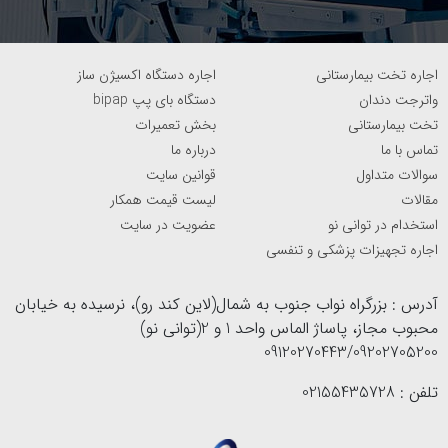
فراهم می‌کند.
اجاره تخت بیمارستانی
اجاره دستگاه اکسیژن ساز
واترجت دندان
دستگاه بای پپ bipap
تخت بیمارستانی
بخش تعمیرات
تماس با ما
درباره ما
سوالات متداول
قوانین سایت
مقالات
لیست قیمت همکار
کاربرد گوشی پزشکی
استخدام در توانی نو
عضویت در سایت
گوشی پزشکی عمدتاً برای بررسی صداهای موجود در قفسه
اجاره تجهیزات پزشکی و تنفسی
سینه به‌کار می‌رود. پزشکان از آن برای بررسی وضعیت قلب،
آدرس : بزرگراه نواب جنوب به شمال(لاین کند رو)، نرسیده به خیابان
ریه، جریان خون و حتی روده استفاده می‌کنند. این دستگاه قادر
محبوب مجاز، پاساژ الماس واحد 1 و 2(توانی نو)
است کوچک‌ترین صداهای اضافی یا غیرطبیعی بدن را که
09120270443/09202705200
ممکن است نشان‌دهنده مشکلات جدی باشند، شناسایی کند.
تلفن : 02155435728
برخی از کاربردهای اصلی گوشی پزشکی شامل موارد زیر است: