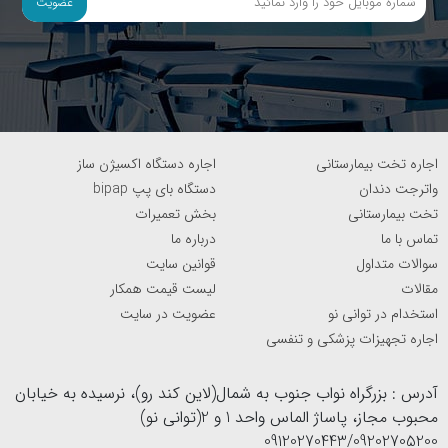
عضویت
اجاره تخت بیمارستانی
اجاره دستگاه اکسیژن ساز
واترجت دندان
دستگاه بای پپ bipap
تخت بیمارستانی
بخش تعمیرات
تماس با ما
درباره ما
سوالات متداول
قوانین سایت
مقالات
لیست قیمت همکار
استخدام در توانی نو
عضویت در سایت
اجاره تجهیزات پزشکی و تنفسی
آدرس : بزرگراه نواب جنوب به شمال(لاین کند رو)، نرسیده به خیابان
محبوب مجاز، پاساژ الماس واحد 1 و 2(توانی نو)
09120270443/09202705200