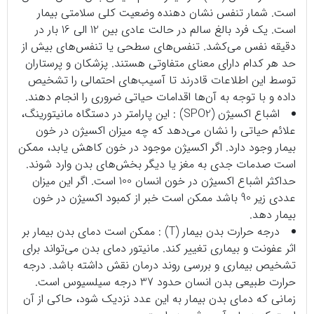
است. شمار تنفس نشان دهنده وضعیت کلی سلامتی بیمار
است. یک فرد بالغ سالم در حالت عادی بین 12 الی 16 بار در
دقیقه نفس می‌کشد. تنفس‌های سطحی یا تنفس‌های بیش از
حد هر کدام دارای معنای متفاوتی هستند. پزشکان و پرستاران
توسط این اطلاعات قادرند تا آسیب‌های احتمالی را تشخیص
داده و با توجه به آن‌ها اقدامات حیاتی ضروری را انجام دهند.
اشباع اکسیژن (SPO2) : این پارامتر در دستگاه مانیتورینگ،
علائم حیاتی را نشان می‌دهد که چه میزان اکسیژن در خون
بیمار وجود دارد. اگر اکسیژن موجود در خون کاهش یابد، ممکن
است صدمات جدی به مغز یا دیگر بخش‌های بدن وارد شوند.
حداکثر اشباع اکسیژن در خون انسان 100 است. اگر این میزان
عددی زیر 90 باشد ممکن است خبر از کمبود اکسیژن در خون
بیمار دهد.
درجه حرارت بدن بیمار (T) : ممکن است دمای بدن بیمار بر
اثر عفونت و بیماری تغییر کند. مانیتور دمای بدن می‌تواند برای
تشخیص بیماری و بررسی روند درمان نقش داشته باشد. درجه
حرارت طبیعی بدن انسان حدود 37 درجه سیلسیوس است.
زمانی که دمای بدن بیمار به این عدد نزدیک شود، حاکی از آن