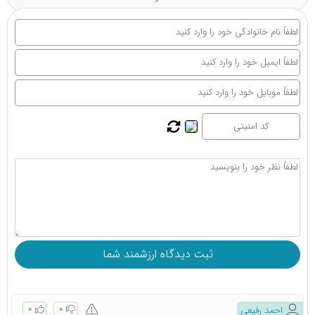
۰
۰
احمد رفیعی