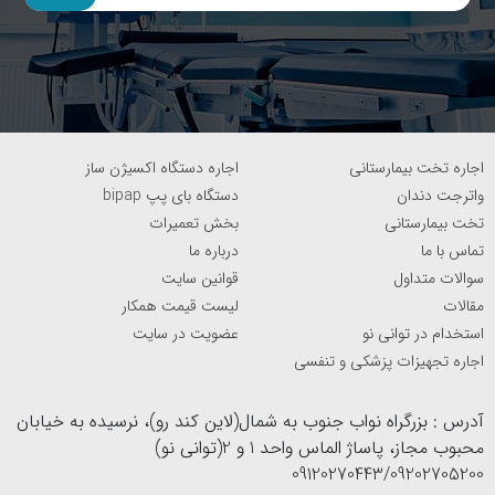
اجاره تخت بیمارستانی
اجاره دستگاه اکسیژن ساز
واترجت دندان
دستگاه بای پپ bipap
تخت بیمارستانی
بخش تعمیرات
تماس با ما
درباره ما
سوالات متداول
قوانین سایت
مقالات
لیست قیمت همکار
استخدام در توانی نو
عضویت در سایت
اجاره تجهیزات پزشکی و تنفسی
آدرس : بزرگراه نواب جنوب به شمال(لاین کند رو)، نرسیده به خیابان
محبوب مجاز، پاساژ الماس واحد 1 و 2(توانی نو)
09120270443/09202705200